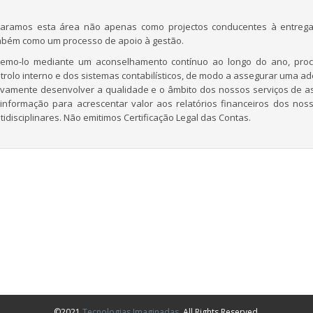
aramos esta área não apenas como projectos conducentes à entrega 
bém como um processo de apoio à gestão.
emo-lo mediante um aconselhamento contínuo ao longo do ano, proc
trolo interno e dos sistemas contabilísticos, de modo a assegurar uma 
ivamente desenvolver a qualidade e o âmbito dos nossos serviços de a
informação para acrescentar valor aos relatórios financeiros dos noss
tidisciplinares. Não emitimos Certificação Legal das Contas.
©2021
Tecnologias Imaginadas
. All Rights Reserved.